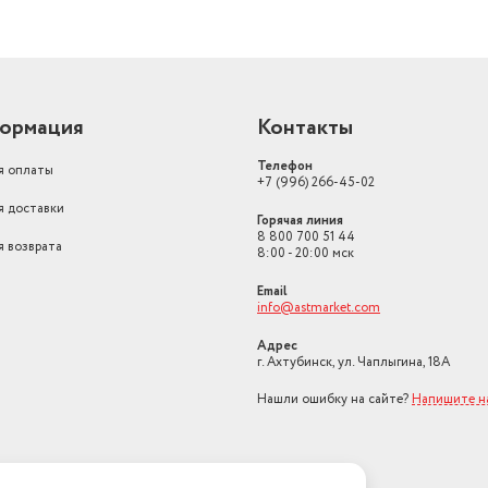
ормация
Контакты
Телефон
я оплаты
+7 (996) 266-45-02
я доставки
Горячая линия
8 800 700 51 44
я возврата
8:00 - 20:00 мск
Email
info@astmarket.com
Адрес
г. Ахтубинск, ул. Чаплыгина, 18А
Нашли ошибку на сайте?
Напишите н