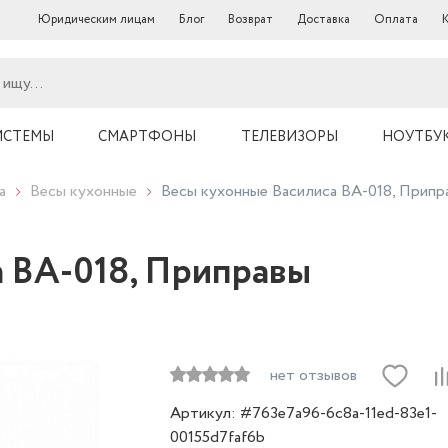
Юридическим лицам
Блог
Возврат
Доставка
Оплата
ИСТЕМЫ
СМАРТФОНЫ
ТЕЛЕВИЗОРЫ
НОУТБУ
а
Весы кухонные
Весы кухонные Василиса ВА-018, Припр
а ВА-018, Приправы
нет отзывов
Артикул: #763e7a96-6c8a-11ed-83e1-
00155d7faf6b