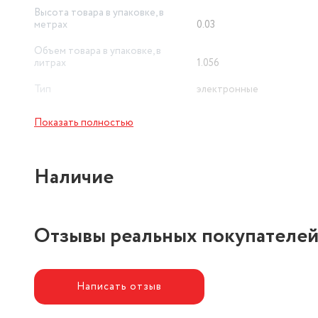
Высота товара в упаковке, в
метрах
0.03
Объем товара в упаковке, в
литрах
1.056
Тип
электронные
Предел взвешивания (кг)
5
Показать полностью
Наличие
Отзывы реальных покупателе
Написать отзыв