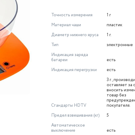
Точность измерения
1 г
Материал чаши
пластик
Диаметр нижнего яруса
1 г.
Тип
электронные
Индикация заряда
батареи
есть
Индикация перегрузки
есть
3 г., производ
оставляет за 
вносить изме
товар без
предупрежде
Стандарты HDTV
покупателя.
Предел взвешивания (кг)
5
Автоматическое
выключение
есть