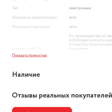
Тип
электронные
Индикация заряда батареи
есть
Индикация перегрузки
есть
3 г., производитель остав
собой право вносить изм
в товар без предупрежде
Стандарты HDTV
покупателя.
Показать полностью
Предел взвешивания (кг)
5
Автоматическое выключение
есть
Наличие
Отзывы реальных покупателе