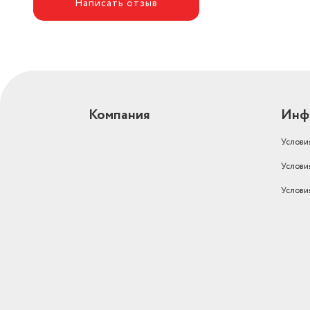
Написать отзыв
Компания
Инф
Услови
Услови
Услови