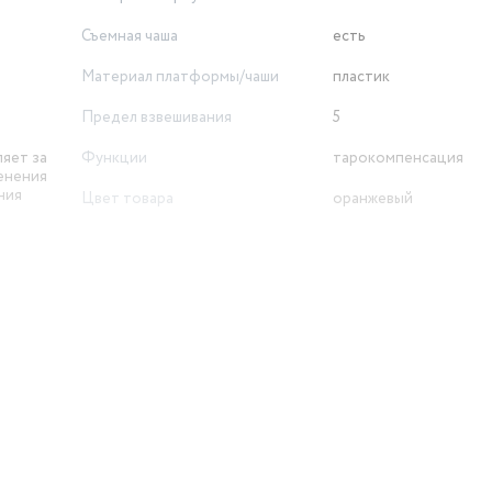
Съемная чаша
есть
Материал платформы/чаши
пластик
Предел взвешивания
5
ляет за
Функции
тарокомпенсация
енения
ния
Цвет товара
оранжевый
Последовательное взвешивание
нет
й