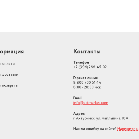
ормация
Контакты
Телефон
я оплаты
+7 (996) 266-45-02
я доставки
Горячая линия
8 800 700 51 44
я возврата
8:00 - 20:00 мск
Email
info@astmarket.com
Адрес
г. Ахтубинск, ул. Чаплыгина, 18А
Нашли ошибку на сайте?
Напишите н