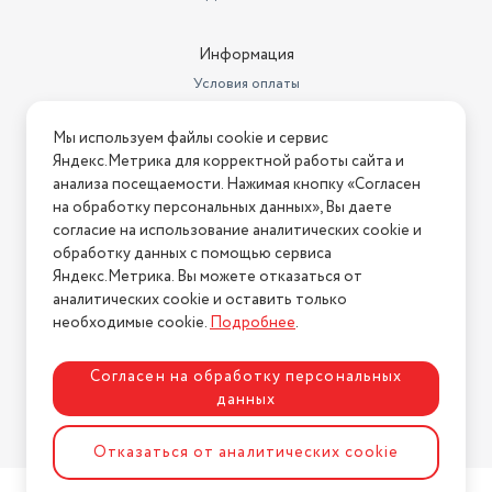
Информация
Условия оплаты
Условия доставки
Мы используем файлы cookie и сервис
Условия возврата
Яндекс.Метрика для корректной работы сайта и
Нашли ошибку на сайте?
Напишите нам
.
анализа посещаемости. Нажимая кнопку «Согласен
на обработку персональных данных», Вы даете
2026 © Интернет-магазин "АстМаркет". У нас есть всё!
согласие на использование аналитических cookie и
обработку данных с помощью сервиса
Яндекс.Метрика. Вы можете отказаться от
аналитических cookie и оставить только
Политика конфиденциальности
необходимые cookie.
Подробнее
.
Согласен на обработку персональных
данных
Разработка сайта
ASTDESIGN
Отказаться от аналитических cookie