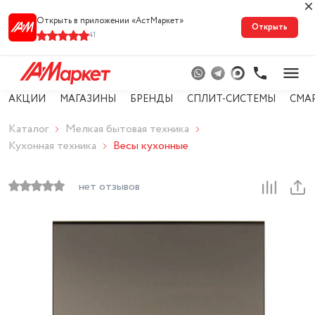
Открыть в приложении «АстМарке‪т‬»
Открыть
41
АКЦИИ
МАГАЗИНЫ
БРЕНДЫ
СПЛИТ-СИСТЕМЫ
СМА
Каталог
Мелкая бытовая техника
Кухонная техника
Весы кухонные
нет отзывов