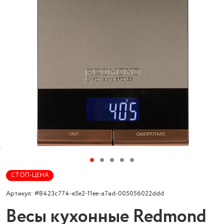
СТОП-ЦЕНА
Артикул: #8423c774-e5e2-11ee-a7ad-005056022ddd
Весы кухонные Redmond