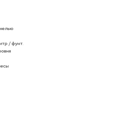
анелью
тр / фунт.
ровня
весы