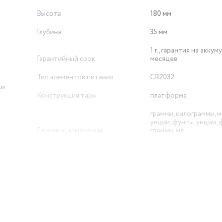
Высота
180 мм
Глубина
35 мм
1 г., гарантия на аккум
Гарантийный срок
месяцев
Тип элементов питания
CR2032
ки
Конструкция тары
платформа
граммы, килограммы, 
унции, фунты, унции, 
Единицы измерения
граммы, мл
автоматическое вклю
автоматическое выкл
измерение объема жи
Дополнительные функции
тарокомпенсация
5 лет, Использовать в
соответствие с реко
Срок службы
по сроку службы това