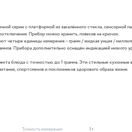
ной серии с платформой из закалённого стекла, сенсорной п
оотключения. Прибор можно хранить, повесив на крючок.
ют четыре единицы измерения – грамм / жидкая унция / миллили
раммов. Прибора дополнительно оснащён индикацией низкого у
ента блюда с точностью до 1 грамма. Эти стильные кухонные 
итания, спортсменов и поклонников здорового образа жизни.
Точность измерения
1 г