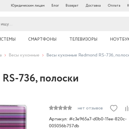
Юридическим лицам
Блог
Возврат
Доставка
Оплата
ИСТЕМЫ
СМАРТФОНЫ
ТЕЛЕВИЗОРЫ
НОУТБУ
а
Весы кухонные
Весы кухонные Redmond RS-736, полос
 RS-736, полоски
нет отзывов
Артикул: #c3e965a7-d0b0-11ee-820c-
005056b757db