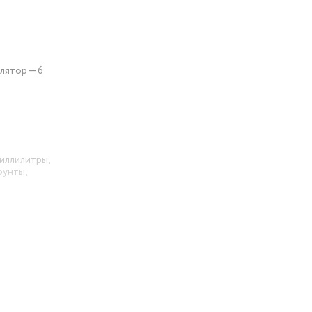
улятор — 6
миллилитры,
фунты,
чение,
ючение,
дкости,
мендациями
ра