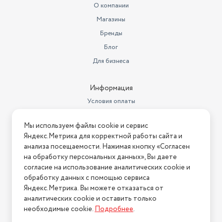
О компании
Магазины
Бренды
Блог
Для бизнеса
Информация
Условия оплаты
Условия доставки
Мы используем файлы cookie и сервис
Условия возврата
Яндекс.Метрика для корректной работы сайта и
Нашли ошибку на сайте?
Напишите нам
.
анализа посещаемости. Нажимая кнопку «Согласен
на обработку персональных данных», Вы даете
2026 © Интернет-магазин "АстМаркет". У нас есть всё!
согласие на использование аналитических cookie и
обработку данных с помощью сервиса
Яндекс.Метрика. Вы можете отказаться от
аналитических cookie и оставить только
Политика конфиденциальности
необходимые cookie.
Подробнее
.