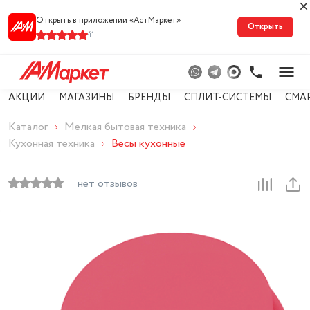
Открыть в приложении «АстМарке‪т‬»
Открыть
41
АКЦИИ
МАГАЗИНЫ
БРЕНДЫ
СПЛИТ-СИСТЕМЫ
СМА
Каталог
Мелкая бытовая техника
Кухонная техника
Весы кухонные
нет отзывов