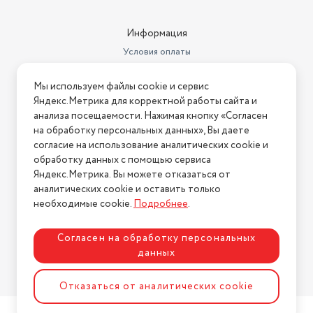
Информация
Условия оплаты
Условия доставки
Мы используем файлы cookie и сервис
Условия возврата
Яндекс.Метрика для корректной работы сайта и
Нашли ошибку на сайте?
Напишите нам
.
анализа посещаемости. Нажимая кнопку «Согласен
на обработку персональных данных», Вы даете
2026 © Интернет-магазин "АстМаркет". У нас есть всё!
согласие на использование аналитических cookie и
обработку данных с помощью сервиса
Яндекс.Метрика. Вы можете отказаться от
аналитических cookie и оставить только
Политика конфиденциальности
необходимые cookie.
Подробнее
.
Согласен на обработку персональных
данных
Разработка сайта
ASTDESIGN
Отказаться от аналитических cookie