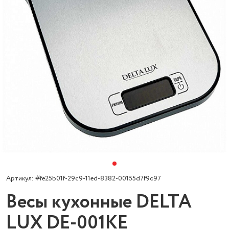
Артикул: #fe25b01f-29c9-11ed-8382-00155d7f9c97
Весы кухонные DELTA
LUX DE-001KE