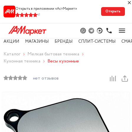
Открыть в приложении «АстМарке‪т‬»
Открыть
41
АКЦИИ
МАГАЗИНЫ
БРЕНДЫ
СПЛИТ-СИСТЕМЫ
СМА
Каталог
Мелкая бытовая техника
Кухонная техника
Весы кухонные
нет отзывов