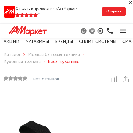
Открыть в приложении «АстМарке‪т‬»
Открыть
41
АКЦИИ
МАГАЗИНЫ
БРЕНДЫ
СПЛИТ-СИСТЕМЫ
СМА
Каталог
Мелкая бытовая техника
Кухонная техника
Весы кухонные
нет отзывов