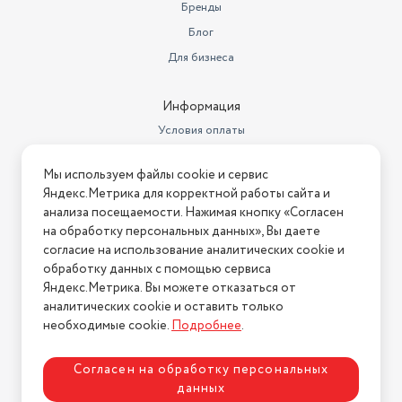
Бренды
Блог
Для бизнеса
Информация
Условия оплаты
Условия доставки
Мы используем файлы cookie и сервис
Условия возврата
Яндекс.Метрика для корректной работы сайта и
Нашли ошибку на сайте?
Напишите нам
.
анализа посещаемости. Нажимая кнопку «Согласен
на обработку персональных данных», Вы даете
2026 © Интернет-магазин "АстМаркет". У нас есть всё!
согласие на использование аналитических cookie и
обработку данных с помощью сервиса
Яндекс.Метрика. Вы можете отказаться от
аналитических cookie и оставить только
Политика конфиденциальности
необходимые cookie.
Подробнее
.
Согласен на обработку персональных
данных