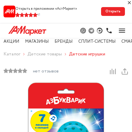
Открыть в приложении «АстМарке‪т‬»
Открыть
41
АКЦИИ
МАГАЗИНЫ
БРЕНДЫ
СПЛИТ-СИСТЕМЫ
СМА
Каталог
Детские товары
Детские игрушки
нет отзывов