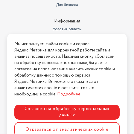
Для бизнеса
Информация
Условия оплаты
Условия доставки
Мы используем файлы cookie и сервис
Условия возврата
Яндекс.Метрика для корректной работы сайта и
Нашли ошибку на сайте?
Напишите нам
.
анализа посещаемости. Нажимая кнопку «Согласен
на обработку персональных данных», Вы даете
2026 © Интернет-магазин "АстМаркет". У нас есть всё!
согласие на использование аналитических cookie и
обработку данных с помощью сервиса
Яндекс.Метрика. Вы можете отказаться от
аналитических cookie и оставить только
Политика конфиденциальности
необходимые cookie.
Подробнее
.
Согласен на обработку персональных
данных
Разработка сайта
ASTDESIGN
Отказаться от аналитических cookie