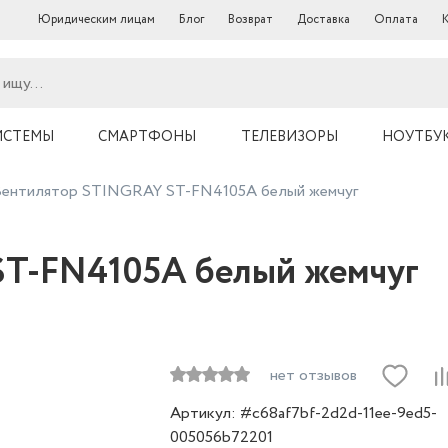
Юридическим лицам
Блог
Возврат
Доставка
Оплата
ИСТЕМЫ
СМАРТФОНЫ
ТЕЛЕВИЗОРЫ
НОУТБУ
Вентилятор STINGRAY ST-FN4105A белый жемчуг
T-FN4105A белый жемчуг
нет отзывов
Артикул: #c68af7bf-2d2d-11ee-9ed5-
005056b72201