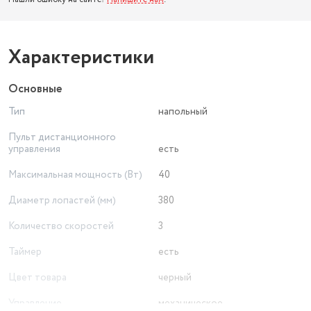
Характеристики
Основные
Тип
напольный
Пульт дистанционного
управления
есть
Максимальная мощность (Вт)
40
Диаметр лопастей (мм)
380
Количество скоростей
3
Таймер
есть
Цвет товара
черный
Управление
механическое