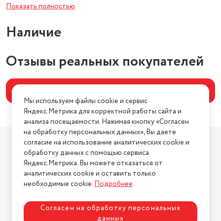
Показать полностью
Материал корпуса
пластик
Наличие
Вес товара в упаковке, (кг)
4
Питание
от сети
Отзывы реальных покупателей
Длина товара в упаковке, в
метрах
1.15
Написать отзыв
Ширина товара в упаковке, в
Мы используем файлы cookie и сервис
метрах
0.43
Яндекс.Метрика для корректной работы сайта и
Высота товара в упаковке, в
анализа посещаемости. Нажимая кнопку «Согласен
метрах
0.37
на обработку персональных данных», Вы даете
Компания
согласие на использование аналитических cookie и
Объем товара в упаковке, в
О компании
обработку данных с помощью сервиса
литрах
182.965
Яндекс.Метрика. Вы можете отказаться от
Магазины
аналитических cookie и оставить только
Рабочий механизм
осевой
Бренды
необходимые cookie.
Подробнее
.
Площадь помещения
Блог
15 м²
Для бизнеса
Согласен на обработку персональных
Вес (кг)
4.3
данных