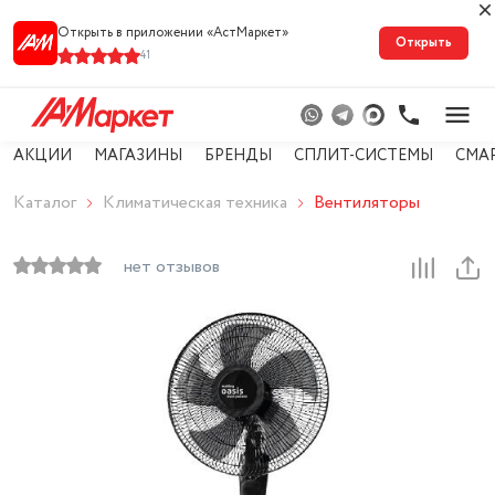
Открыть в приложении «АстМарке‪т‬»
Открыть
41
АКЦИИ
МАГАЗИНЫ
БРЕНДЫ
СПЛИТ-СИСТЕМЫ
СМА
Каталог
Климатическая техника
Вентиляторы
нет отзывов