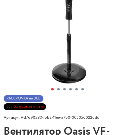
РАССРОЧКА на ВСЁ
300 бонусов за отзыв
Артикул: #d7690583-fbb2-11ee-a7b0-005056022ddd
Вентилятор Oasis VF-