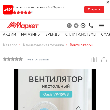
Открыть в приложении «АстМарке‪т‬»
Открыть
41
АКЦИИ
МАГАЗИНЫ
БРЕНДЫ
СПЛИТ-СИСТЕМЫ
СМА
Каталог
Климатическая техника
Вентиляторы
нет отзывов