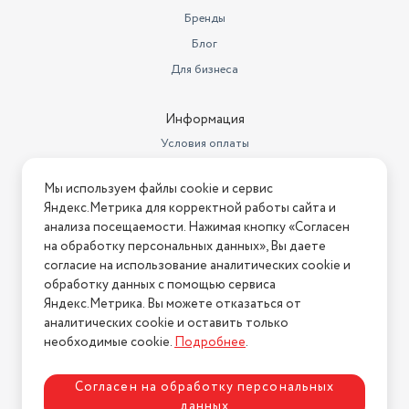
Цвет товара
белый
Бренды
Блог
Управление
механическое
Для бизнеса
Объем товара в упаковке, в
литрах
3.888
Информация
Вес товара, г
700
Условия оплаты
Управление со смартфона
Нет
Условия доставки
Мы используем файлы cookie и сервис
Условия возврата
Высота товара в упаковке, в
Яндекс.Метрика для корректной работы сайта и
метрах
0.18
Нашли ошибку на сайте?
Напишите нам
.
анализа посещаемости. Нажимая кнопку «Согласен
на обработку персональных данных», Вы даете
Ширина товара в упаковке, в
2026 © Интернет-магазин "АстМаркет". У нас есть всё!
метрах
согласие на использование аналитических cookie и
0.18
обработку данных с помощью сервиса
Длина товара в упаковке, в
Яндекс.Метрика. Вы можете отказаться от
метрах
0.12
аналитических cookie и оставить только
Политика конфиденциальности
необходимые cookie.
Подробнее
.
Номер декларации
ЕАЭС N RU Д-
соответствия
CN.РА09.В.40365/22
Согласен на обработку персональных
Мощность устройства (Вт)
15
данных