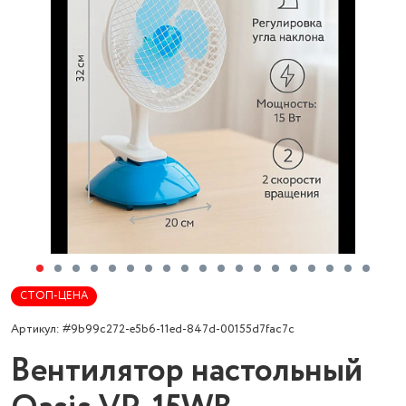
СТОП-ЦЕНА
Артикул: #9b99c272-e5b6-11ed-847d-00155d7fac7c
Вентилятор настольный