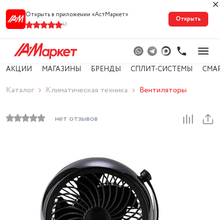
Открыть в приложении «АстМарке‪т‬»
Открыть
41
АКЦИИ
МАГАЗИНЫ
БРЕНДЫ
СПЛИТ-СИСТЕМЫ
СМА
Каталог
Климатическая техника
Вентиляторы
нет отзывов