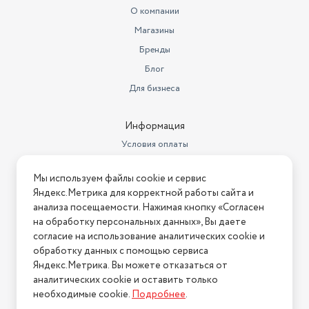
О компании
Магазины
Бренды
Блог
Для бизнеса
Информация
Условия оплаты
Условия доставки
Мы используем файлы cookie и сервис
Условия возврата
Яндекс.Метрика для корректной работы сайта и
Нашли ошибку на сайте?
Напишите нам
.
анализа посещаемости. Нажимая кнопку «Согласен
на обработку персональных данных», Вы даете
2026 © Интернет-магазин "АстМаркет". У нас есть всё!
согласие на использование аналитических cookie и
обработку данных с помощью сервиса
Яндекс.Метрика. Вы можете отказаться от
аналитических cookie и оставить только
Политика конфиденциальности
необходимые cookie.
Подробнее
.