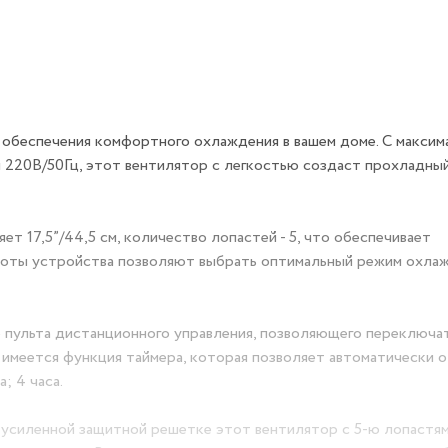
 обеспечения комфортного охлаждения в вашем доме. С максим
220В/50Гц, этот вентилятор с легкостью создаст прохладный
т 17,5”/44,5 см, количество лопастей - 5, что обеспечивает
боты устройства позволяют выбрать оптимальный режим охлаж
е пульта дистанционного управления, позволяющего переключа
е имеется функция таймера, которая позволяет автоматически 
; 4 часа.
 усиленной защитной решетке этот вентилятор с 5-ю лопастя