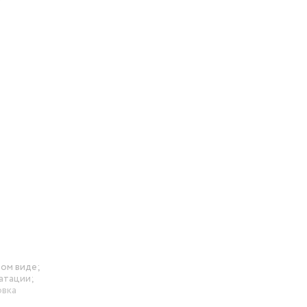
бора для
й
ите
ном виде;
атации;
овка