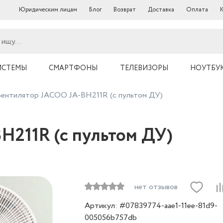
Юридическим лицам
Блог
Возврат
Доставка
Оплата
ИСТЕМЫ
СМАРТФОНЫ
ТЕЛЕВИЗОРЫ
НОУТБУ
Вентилятор JACOO JA-BH211R (с пультом ДУ)
H211R (с пультом ДУ)
нет отзывов
Артикул: #07839774-aae1-11ee-81d9-
005056b757db