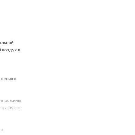
альной
 воздух в
дения в
ть режимы
отключать
ми