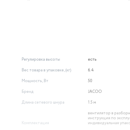
пользовании. Вы также можете регулировать угол наклона при
ния дома. Белый цвет вентилятора бесшумного дополнит любо
о в использовании.
кие дни! Приобретите вентилятор напольный для дома и ощут
Регулировка высоты
есть
Вес товара в упаковке, (кг)
6.4
Мощность, Вт
50
Бренд
JACOO
Длина сетевого шнура
1.5 м
вентилятор в разбор
инструкция по эксплу
Комплектация
индивидуальная упак