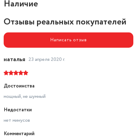
Наличие
Габариты (ШхВхГ)
45x120x45 см
Свечение
серый
Отзывы реальных покупателей
Написать отзыв
наталья
23 апреля 2020 г.
Достоинства
мощный, не шумный
Недостатки
нет минусов
Комментарий