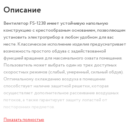
Описание
Вентилятор FS-1238 имеет устойчивую напольную
конструкцию с крестообразным основанием, позволяющим
установить электроприбор в любом удобном для вас
месте. Классическое исполнение изделия предусматривает
возможность простого обдува с задействованной
функцией вращения для максимального охвата помещения.
Пользователь может выбрать один из трех доступных
скоростных режимов (слабый, умеренный, сильный обдув).
Оптимальному охлаждению воздуха в помещении
способствует наличие защитной решетки, которая
осуществляет дополнительное рассеивание воздушных
потоков, а также гарантирует защиту лопастей от
посторонних предметов.
Показать полностью
Напольная модель FS-1238 использует лопасти диаметром
400 мм. Рабочая головка имеет дополнительную функцию