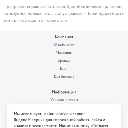
Прекрасно справляется с жарой, необходимая вещь летом,
пользуемся больше года, все устраивает! Если будем брать
вентилятор еще, то только этот!
Компания
О компании
Магазины
Бренды
Блог
Для бизнеса
Информация
Условия оплаты
Условия доставки
Мы используем файлы cookie и сервис
Условия возврата
Яндекс.Метрика для корректной работы сайта и
Нашли ошибку на сайте?
Напишите нам
.
анализа посещаемости. Нажимая кнопку «Согласен