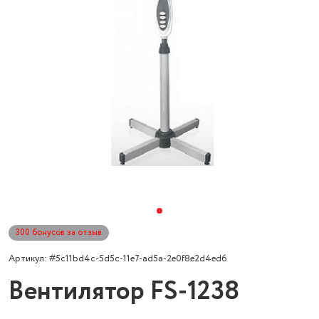
300 бонусов за отзыв
Артикул: #5c11bd4c-5d5c-11e7-ad5a-2e0f8e2d4ed6
Вентилятор FS-1238