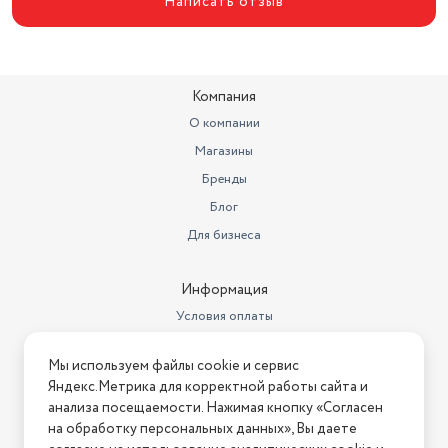
Написать отзыв
Компания
О компании
Магазины
Бренды
Блог
Для бизнеса
Информация
Условия оплаты
Условия доставки
Мы используем файлы cookie и сервис
Условия возврата
Яндекс.Метрика для корректной работы сайта и
Нашли ошибку на сайте?
Напишите нам
.
анализа посещаемости. Нажимая кнопку «Согласен
на обработку персональных данных», Вы даете
2026 © Интернет-магазин "АстМаркет". У нас есть всё!