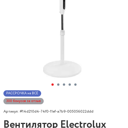
РАССРОЧКА на ВСЁ
300 бонусов за отзыв
Артикул: #14d210d4-74f0-11ef-a7b9-005056022ddd
Вентилятор Electrolux