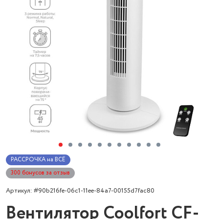
РАССРОЧКА на ВСЁ
300 бонусов за отзыв
Артикул: #90b216fe-06c1-11ee-84a7-00155d7fac80
Вентилятор Coolfort CF-