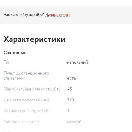
Нашли ошибку на сайте?
Напишите нам
.
Характеристики
Основные
Тип
напольный
Пульт дистанционного
управления
есть
Максимальная мощность (Вт)
45
Диаметр лопастей (мм)
370
Количество скоростей
3
Рабочий механизм
осевой