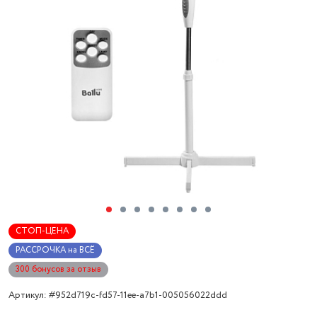
СТОП-ЦЕНА
РАССРОЧКА на ВСЁ
300 бонусов за отзыв
Артикул: #952d719c-fd57-11ee-a7b1-005056022ddd