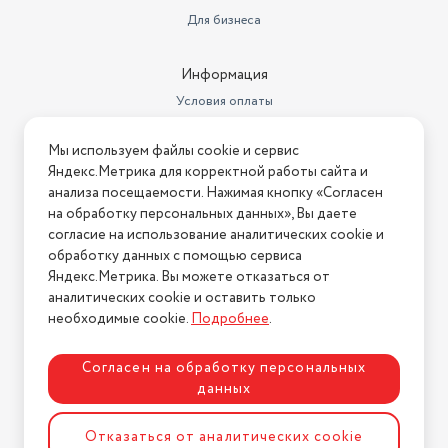
Для бизнеса
Площадь помещения
20 м²
Уровень шума
35 дБ
Информация
Условия оплаты
Вес (кг)
2
Условия доставки
Высота (мм)
125
Мы используем файлы cookie и сервис
Условия возврата
Яндекс.Метрика для корректной работы сайта и
Ширина (см)
62
Нашли ошибку на сайте?
Напишите нам
.
анализа посещаемости. Нажимая кнопку «Согласен
на обработку персональных данных», Вы даете
Глубина (см)
62
2026 © Интернет-магазин "АстМаркет". У нас есть всё!
согласие на использование аналитических cookie и
обработку данных с помощью сервиса
Яндекс.Метрика. Вы можете отказаться от
аналитических cookie и оставить только
Политика конфиденциальности
необходимые cookie.
Подробнее
.
Согласен на обработку персональных
данных
Разработка сайта
ASTDESIGN
Отказаться от аналитических cookie