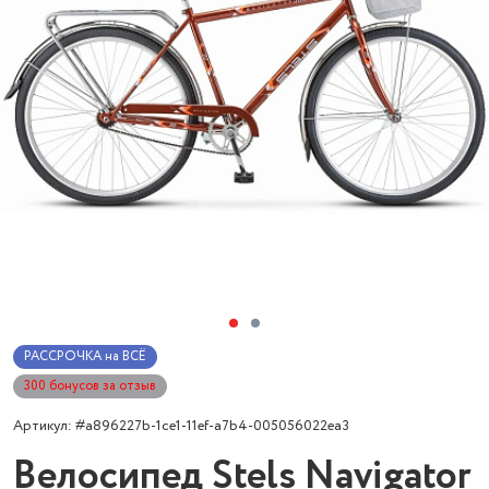
РАССРОЧКА на ВСЁ
300 бонусов за отзыв
Артикул: #a896227b-1ce1-11ef-a7b4-005056022ea3
Велосипед Stels Navigator