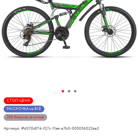
СТОП-ЦЕНА
РАССРОЧКА на ВСЁ
300 бонусов за отзыв
Артикул: #d370df74-f27c-11ee-a7b0-005056022ea3