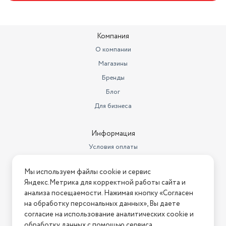
Компания
О компании
Магазины
Бренды
Блог
Для бизнеса
Информация
Условия оплаты
Условия доставки
Мы используем файлы cookie и сервис
Условия возврата
Яндекс.Метрика для корректной работы сайта и
Нашли ошибку на сайте?
Напишите нам
.
анализа посещаемости. Нажимая кнопку «Согласен
на обработку персональных данных», Вы даете
2026 © Интернет-магазин "АстМаркет". У нас есть всё!
согласие на использование аналитических cookie и
обработку данных с помощью сервиса