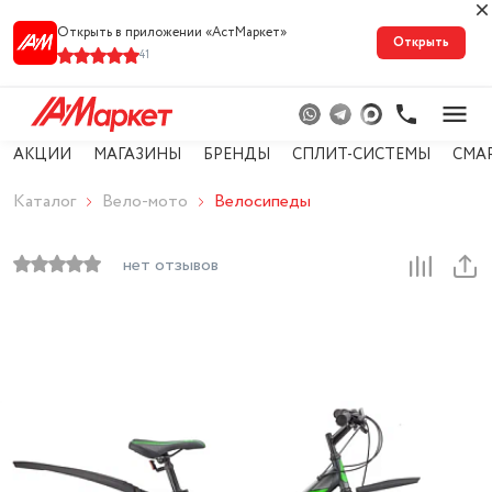
Открыть в приложении «АстМарке‪т‬»
Открыть
41
АКЦИИ
МАГАЗИНЫ
БРЕНДЫ
СПЛИТ-СИСТЕМЫ
СМА
Каталог
Вело-мото
Велосипеды
нет отзывов