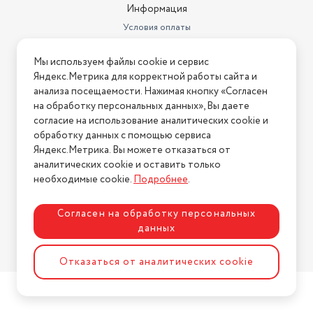
Информация
Условия оплаты
Условия доставки
Мы используем файлы cookie и сервис
Условия возврата
Яндекс.Метрика для корректной работы сайта и
Нашли ошибку на сайте?
Напишите нам
.
анализа посещаемости. Нажимая кнопку «Согласен
на обработку персональных данных», Вы даете
2026 © Интернет-магазин "АстМаркет". У нас есть всё!
согласие на использование аналитических cookie и
обработку данных с помощью сервиса
Яндекс.Метрика. Вы можете отказаться от
аналитических cookie и оставить только
Политика конфиденциальности
необходимые cookie.
Подробнее
.
Согласен на обработку персональных
данных
Разработка сайта
ASTDESIGN
Отказаться от аналитических cookie