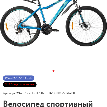
РАССРОЧКА на ВСЁ
300 бонусов за отзыв
Артикул: #42c7b3ed-c3f7-11ed-8452-00155d7faf81
Велосипед спортивный