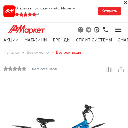
Открыть в приложении «АстМарке‪т‬»
Открыть
41
АКЦИИ
МАГАЗИНЫ
БРЕНДЫ
СПЛИТ-СИСТЕМЫ
СМА
Каталог
Вело-мото
Велосипеды
нет отзывов