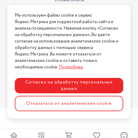
Условия оплаты
Условия доставки
Мы используем файлы cookie и сервис
Условия возврата
Яндекс.Метрика для корректной работы сайта и
Нашли ошибку на сайте?
Напишите нам
.
анализа посещаемости. Нажимая кнопку «Согласен
на обработку персональных данных», Вы даете
2026 © Интернет-магазин "АстМаркет". У нас есть всё!
согласие на использование аналитических cookie и
обработку данных с помощью сервиса
Яндекс.Метрика. Вы можете отказаться от
аналитических cookie и оставить только
Политика конфиденциальности
необходимые cookie.
Подробнее
.
Согласен на обработку персональных
данных
Разработка сайта
ASTDESIGN
Отказаться от аналитических cookie