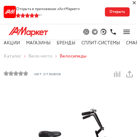
Открыть в приложении «АстМарке‪т‬»
Открыть
41
АКЦИИ
МАГАЗИНЫ
БРЕНДЫ
СПЛИТ-СИСТЕМЫ
СМА
Каталог
Вело-мото
Велосипеды
нет отзывов