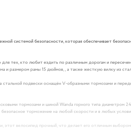
жной системой безопасности, которая обеспечивает безопас
 для тех, кто любит ездить по различным дорогам и пересече
а и размером рамы 15 дюймов, , а также жесткую вилку из стал
ка стальной подвески оснащён V-образными тормозами и перед
исковыми тормозами и шиной Wanda горного типа диаметром 2
 безопасное торможение на любой скорости и в любых услови
и, этот велосипед прочный, что делает его отличным выбором 