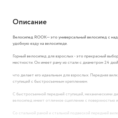
Описание
Велосипед ROOK— это универсальный велосипед с наде
удобную езду на велосипеде.
Горный велосипед для взрослых - это прекрасный выбор
местности. Он имеет раму из стали с диаметром 24 дюйм
что делает его идеальным для взрослых. Передняя вил
ступицей с быстросъемным креплением.
С быстросъемной передней ступицей, механическими д
велосипед имеет отличное сцепление с поверхностью и
Со стальной рамой и стальной подвеской передней вилк