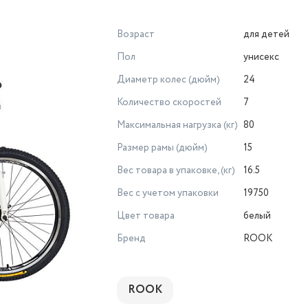
Возраст
для детей
Пол
унисекс
Диаметр колес (дюйм)
24
Количество скоростей
7
Максимальная нагрузка (кг)
80
Размер рамы (дюйм)
15
Вес товара в упаковке, (кг)
16.5
Вес с учетом упаковки
19750
Цвет товара
белый
Бренд
ROOK
ROOK