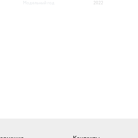
Модельный год
2022
Форма поставки
В разобранном виде
Вид тормозной системы
Ободной V-brake
Для кого
Взрослая
й