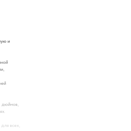
ную и
нной
и,
ней
4 дюймов,
ях.
для всех,