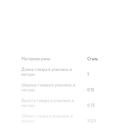
ля взрослых.
огам и пересеченной местности, то горный велосипед для взр
и удобством при езде.
сткую вилку из стали.
Материал рамы
Сталь
Длина товара в упаковке, в
метрах
1
Ширина товара в упаковке, в
метрах
0.15
Высота товара в упаковке, в
метрах
0.75
Объем товара в упаковке, в
литрах
112.5