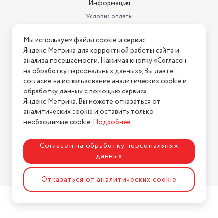
Информация
метрах
0.185
Условия оплаты
Высота товара в упаковке, в
Условия доставки
метрах
0.75
Мы используем файлы cookie и сервис
Условия возврата
Яндекс.Метрика для корректной работы сайта и
Объем товара в упаковке, в
Нашли ошибку на сайте?
Напишите нам
.
литрах
184.538
анализа посещаемости. Нажимая кнопку «Согласен
на обработку персональных данных», Вы даете
2026 © Интернет-магазин "АстМаркет". У нас есть всё!
Количество колес
2
согласие на использование аналитических cookie и
обработку данных с помощью сервиса
Регулировка и настройки
Жесткость вилки
Яндекс.Метрика. Вы можете отказаться от
аналитических cookie и оставить только
Политика конфиденциальности
Модельный год
2021
необходимые cookie.
Подробнее
.
Вид колес
Надувные
Согласен на обработку персональных
Форма поставки
В разобранном виде
данных
Задний переключатель
Shimano
Разработка сайта
ASTDESIGN
Отказаться от аналитических cookie
Максимальный/минимальный
рост для велосипеда (см)
130-185
Вид тормозной системы
дисковый механический