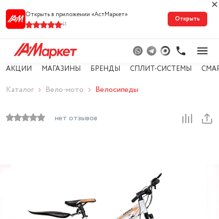
Открыть в приложении «АстМарке‪т‬»
Открыть
41
АКЦИИ
МАГАЗИНЫ
БРЕНДЫ
СПЛИТ-СИСТЕМЫ
СМА
Каталог
Вело-мото
Велосипеды
нет отзывов