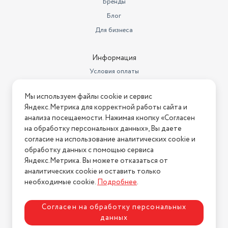
Бренды
Высота товара в упаковке, в
Блог
метрах
0.74
Для бизнеса
Объем товара в упаковке, в
литрах
183.446
Информация
Количество колес
2
Условия оплаты
Условия доставки
Регулировка и настройки
Подъем руля
Мы используем файлы cookie и сервис
Условия возврата
Яндекс.Метрика для корректной работы сайта и
Вид колес
Надувные
Нашли ошибку на сайте?
Напишите нам
.
анализа посещаемости. Нажимая кнопку «Согласен
Форма поставки
В разобранном виде
на обработку персональных данных», Вы даете
2026 © Интернет-магазин "АстМаркет". У нас есть всё!
согласие на использование аналитических cookie и
Конструкция рулевой колонки
Безрезьбовая
обработку данных с помощью сервиса
Яндекс.Метрика. Вы можете отказаться от
Задний переключатель
Shimano
аналитических cookie и оставить только
Политика конфиденциальности
необходимые cookie.
Подробнее
.
Количество скоростей
велосипеда
21
Согласен на обработку персональных
Максимальный/минимальный
данных
рост для велосипеда (см)
130-185