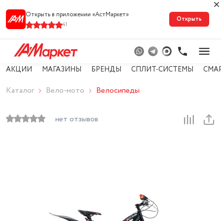
Открыть в приложении «АстМарке‪т‬»
Открыть
41
АКЦИИ
МАГАЗИНЫ
БРЕНДЫ
СПЛИТ-СИСТЕМЫ
СМА
Каталог
Вело-мото
Велосипеды
нет отзывов