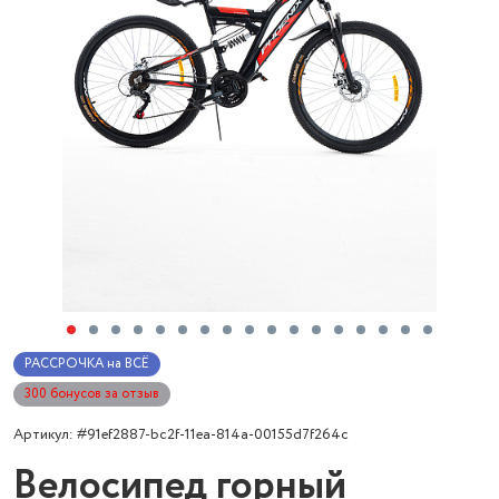
РАССРОЧКА на ВСЁ
300 бонусов за отзыв
Артикул: #91ef2887-bc2f-11ea-814a-00155d7f264c
Велосипед горный