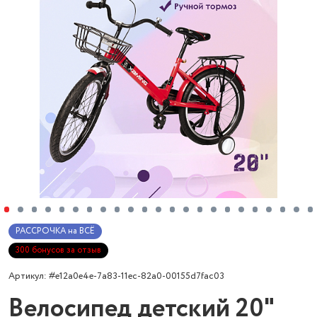
РАССРОЧКА на ВСЁ
300 бонусов за отзыв
Артикул: #e12a0e4e-7a83-11ec-82a0-00155d7fac03
Велосипед детский 20"