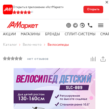
Открыть в приложении «АстМарке‪т‬»
Открыть
41
АКЦИИ
МАГАЗИНЫ
БРЕНДЫ
СПЛИТ-СИСТЕМЫ
СМА
Каталог
Вело-мото
Велосипеды
нет отзывов