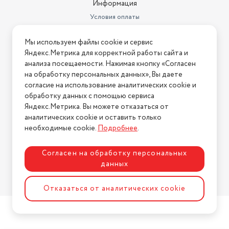
Информация
Длина товара в упаковке, в
метрах
1.07
Условия оплаты
Условия доставки
Ширина товара в упаковке, в
Мы используем файлы cookie и сервис
метрах
0.17
Условия возврата
Яндекс.Метрика для корректной работы сайта и
Нашли ошибку на сайте?
Напишите нам
.
Высота товара в упаковке, в
анализа посещаемости. Нажимая кнопку «Согласен
метрах
0.51
на обработку персональных данных», Вы даете
2026 © Интернет-магазин "АстМаркет". У нас есть всё!
согласие на использование аналитических cookie и
Объем товара в упаковке, в
обработку данных с помощью сервиса
литрах
103.683
Яндекс.Метрика. Вы можете отказаться от
аналитических cookie и оставить только
Количество колес
Политика конфиденциальности
4
необходимые cookie.
Подробнее
.
Регулировка и настройки
Подьем сидения
Согласен на обработку персональных
Вид колес
Надувные
данных
Форма поставки
В разобранном виде
Разработка сайта
ASTDESIGN
Отказаться от аналитических cookie
Регулировка сидения
Да
Упаковка
Картонная коробка