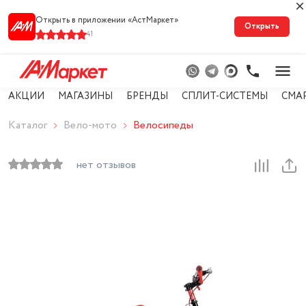
Открыть в приложении «АстМарке‪т‬»
Открыть
41
АКЦИИ
МАГАЗИНЫ
БРЕНДЫ
СПЛИТ-СИСТЕМЫ
СМА
Каталог
Вело-мото
Велосипеды
нет отзывов