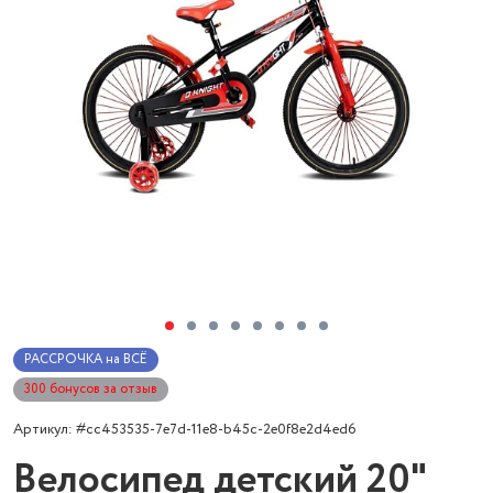
РАССРОЧКА на ВСЁ
300 бонусов за отзыв
Артикул: #cc453535-7e7d-11e8-b45c-2e0f8e2d4ed6
Велосипед детский 20"