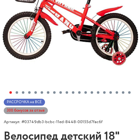
РАССРОЧКА на ВСЁ
300 бонусов за отзыв
Артикул: #03749db3-bcbc-11ed-8448-00155d7fac6f
Велосипед детский 18"