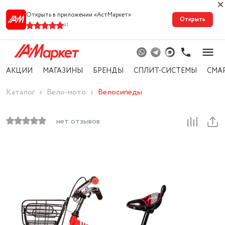
Открыть в приложении «АстМарке‪т‬»
Открыть
41
АКЦИИ
МАГАЗИНЫ
БРЕНДЫ
СПЛИТ-СИСТЕМЫ
СМА
Каталог
Вело-мото
Велосипеды
нет отзывов