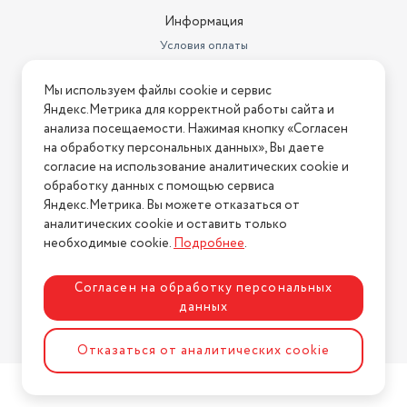
Информация
Вес велосипеда
12.6 кг
Условия оплаты
Требует финальной сборки
да
Условия доставки
Мы используем файлы cookie и сервис
Условия возврата
Материал деки
сталь
Яндекс.Метрика для корректной работы сайта и
Нашли ошибку на сайте?
Напишите нам
.
анализа посещаемости. Нажимая кнопку «Согласен
на обработку персональных данных», Вы даете
2026 © Интернет-магазин "АстМаркет". У нас есть всё!
согласие на использование аналитических cookie и
обработку данных с помощью сервиса
Яндекс.Метрика. Вы можете отказаться от
аналитических cookie и оставить только
Политика конфиденциальности
необходимые cookie.
Подробнее
.
Согласен на обработку персональных
данных
Разработка сайта
ASTDESIGN
Отказаться от аналитических cookie