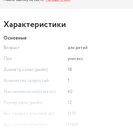
Характеристики
Основные
Возраст
для детей
Пол
унисекс
Диаметр колес (дюйм)
18
Количество скоростей
1
Максимальная нагрузка (кг)
60
Размер рамы (дюйм)
12
Вес товара в упаковке, (кг)
11.11
Вес с учетом упаковки
11430