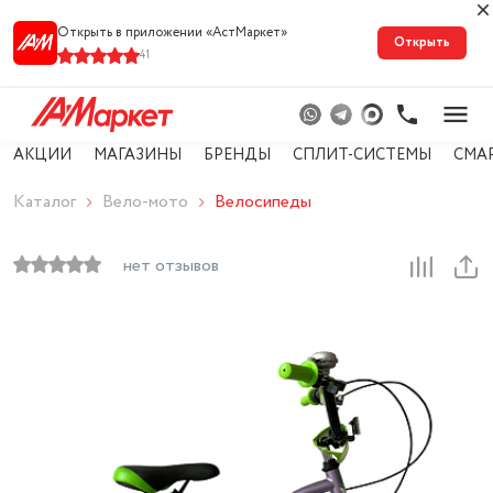
Открыть в приложении «АстМарке‪т‬»
Открыть
41
АКЦИИ
МАГАЗИНЫ
БРЕНДЫ
СПЛИТ-СИСТЕМЫ
СМА
Каталог
Вело-мото
Велосипеды
нет отзывов