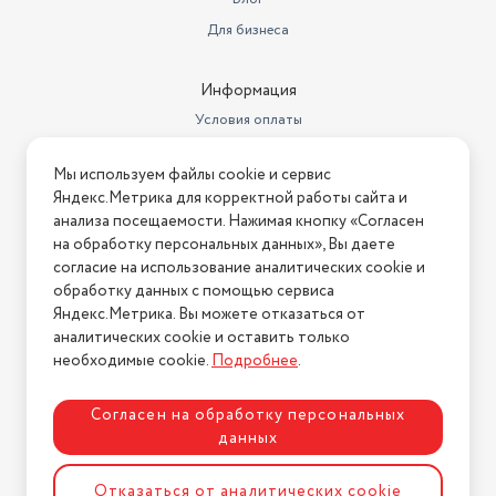
Для бизнеса
Информация
Условия оплаты
Условия доставки
Мы используем файлы cookie и сервис
Условия возврата
Яндекс.Метрика для корректной работы сайта и
Нашли ошибку на сайте?
Напишите нам
.
анализа посещаемости. Нажимая кнопку «Согласен
на обработку персональных данных», Вы даете
2026 © Интернет-магазин "АстМаркет". У нас есть всё!
согласие на использование аналитических cookie и
обработку данных с помощью сервиса
Яндекс.Метрика. Вы можете отказаться от
аналитических cookie и оставить только
Политика конфиденциальности
необходимые cookie.
Подробнее
.
Согласен на обработку персональных
данных
Разработка сайта
ASTDESIGN
Отказаться от аналитических cookie