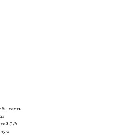
обы сесть
да
тей (1/6
бную