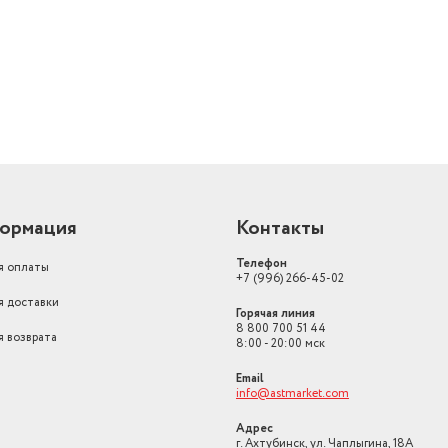
ормация
Контакты
Телефон
я оплаты
+7 (996) 266-45-02
я доставки
Горячая линия
8 800 700 51 44
я возврата
8:00 - 20:00 мск
Email
info@astmarket.com
Адрес
г. Ахтубинск, ул. Чаплыгина, 18А