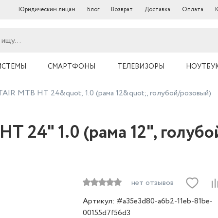
Юридическим лицам
Блог
Возврат
Доставка
Оплата
ИСТЕМЫ
СМАРТФОНЫ
ТЕЛЕВИЗОРЫ
НОУТБУ
AIR MTB HT 24&quot; 1.0 (рама 12&quot;, голубой/розовый)
 24" 1.0 (рама 12", голуб
нет отзывов
Артикул: #a35e3d80-a6b2-11eb-81be-
00155d7f56d3