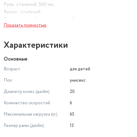
Руль: стальной, 560 мм;
Вынос: стальной;
Подседельный штырь: стальной;
Показать полностью
Трещотка/кассета: 6S, 14-28T;
Цепь: lixing M30;
Ободья: алюминиевые двухстеночные 32H;
Характеристики
Крылья: в комплекте;
Каретка: картридж;
Основные
Рулевая колонка: 1".
Возраст
для детей
Пол
унисекс
Диаметр колес (дюйм)
20
Количество скоростей
6
Максимальная нагрузка (кг)
65
Размер рамы (дюйм)
13