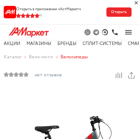
Открыть в приложении «АстМарке‪т‬»
Открыть
41
АКЦИИ
МАГАЗИНЫ
БРЕНДЫ
СПЛИТ-СИСТЕМЫ
СМА
Каталог
Вело-мото
Велосипеды
нет отзывов