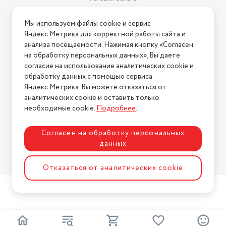
Условия доставки
Мы используем файлы cookie и сервис
Условия возврата
Яндекс.Метрика для корректной работы сайта и
Нашли ошибку на сайте?
Напишите нам
.
анализа посещаемости. Нажимая кнопку «Согласен
на обработку персональных данных», Вы даете
2026 © Интернет-магазин "АстМаркет". У нас есть всё!
согласие на использование аналитических cookie и
обработку данных с помощью сервиса
Яндекс.Метрика. Вы можете отказаться от
аналитических cookie и оставить только
Политика конфиденциальности
необходимые cookie.
Подробнее
.
Согласен на обработку персональных
данных
Разработка сайта
ASTDESIGN
Отказаться от аналитических cookie