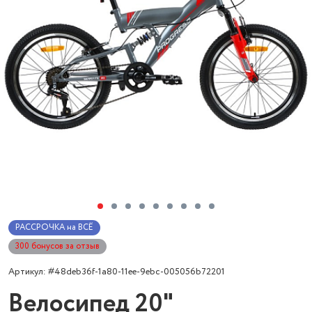
РАССРОЧКА на ВСЁ
300 бонусов за отзыв
Артикул: #48deb36f-1a80-11ee-9ebc-005056b72201
Велосипед 20"