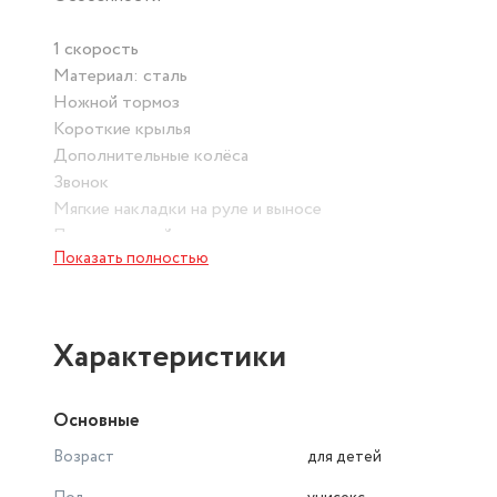
1 скорость
Материал: сталь
Ножной тормоз
Короткие крылья
Дополнительные колёса
Звонок
Мягкие накладки на руле и выносе
Подседельный эксцентрик
Показать полностью
Регулировка высоты седла, без инструмента
Характеристики
Основные
Возраст
для детей