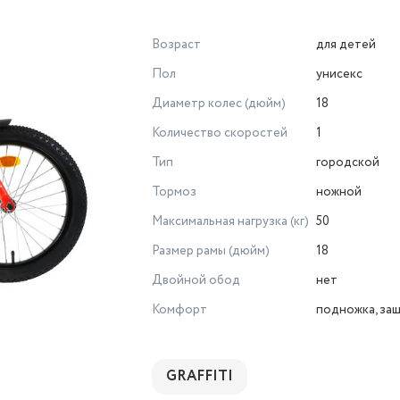
Возраст
для детей
Пол
унисекс
Диаметр колес (дюйм)
18
Количество скоростей
1
Тип
городской
Тормоз
ножной
Максимальная нагрузка (кг)
50
Размер рамы (дюйм)
18
Двойной обод
нет
Комфорт
подножка, за
GRAFFITI