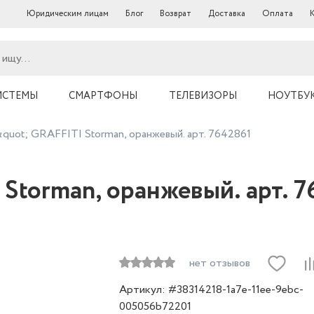
Юридическим лицам
Блог
Возврат
Доставка
Оплата
ИСТЕМЫ
СМАРТФОНЫ
ТЕЛЕВИЗОРЫ
НОУТБУ
quot; GRAFFITI Storman, оранжевый. арт. 7642861
Storman, оранжевый. арт. 
нет отзывов
Артикул: #38314218-1a7e-11ee-9ebc-
005056b72201