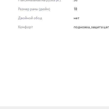
Максимальная нагрузка (кг)
50
Размер рамы (дюйм)
18
Двойной обод
нет
Комфорт
подножка, защита це
й