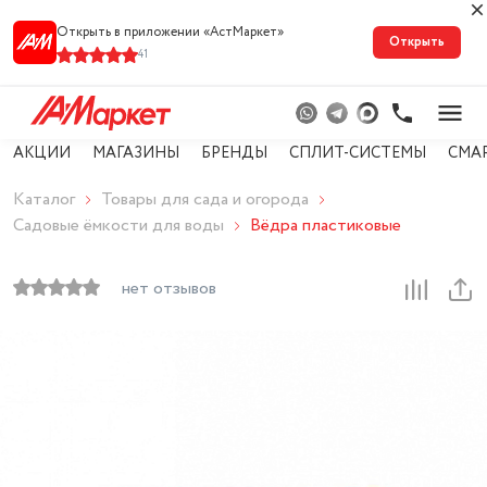
Открыть в приложении «АстМарке‪т‬»
Открыть
41
АКЦИИ
МАГАЗИНЫ
БРЕНДЫ
СПЛИТ-СИСТЕМЫ
СМА
Каталог
Товары для сада и огорода
Садовые ёмкости для воды
Вёдра пластиковые
нет отзывов