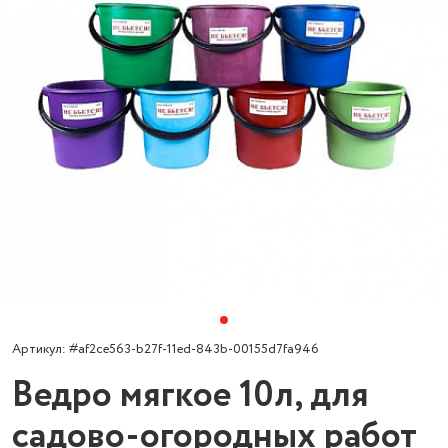
Артикул: #af2ce563-b27f-11ed-843b-00155d7fa946
Ведро мягкое 10л, для
садово-огородных работ