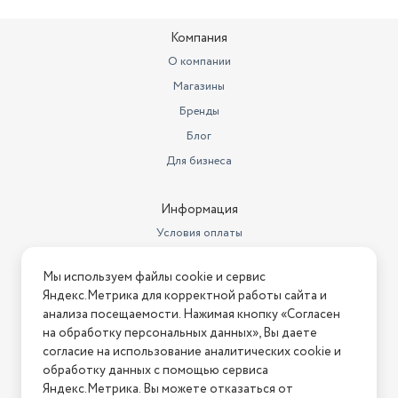
Компания
О компании
Магазины
Бренды
Блог
Для бизнеса
Информация
Условия оплаты
Условия доставки
Мы используем файлы cookie и сервис
Условия возврата
Яндекс.Метрика для корректной работы сайта и
Нашли ошибку на сайте?
Напишите нам
.
анализа посещаемости. Нажимая кнопку «Согласен
на обработку персональных данных», Вы даете
2026 © Интернет-магазин "АстМаркет". У нас есть всё!
согласие на использование аналитических cookie и
обработку данных с помощью сервиса
Яндекс.Метрика. Вы можете отказаться от