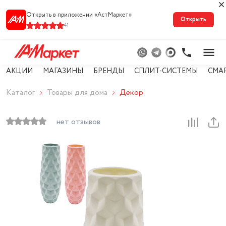
Открыть в приложении «АстМарке‪т‬»
Открыть
41
АКЦИИ
МАГАЗИНЫ
БРЕНДЫ
СПЛИТ-СИСТЕМЫ
СМА
Каталог
Товары для дома
Декор
нет отзывов