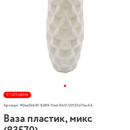
СТОП-ЦЕНА
Артикул: #2ea5bb9f-9d89-11ed-841f-00155d7fac64
Ваза пластик, микс