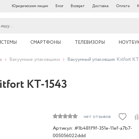
Юридическим лицам
Блог
Возврат
Доставка
Оплата
ИСТЕМЫ
СМАРТФОНЫ
ТЕЛЕВИЗОРЫ
НОУТБУ
а
Вакуумные упаковщики
Вакуумный упаковщик Kitfort КТ
tfort КТ-1543
нет отзывов
Артикул: #1b481f9f-351e-11ef-a7b7-
005056022ddd