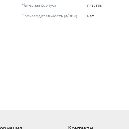
Материал корпуса
пластик
Производительность (л/мин)
нет
й
ормация
Контакты