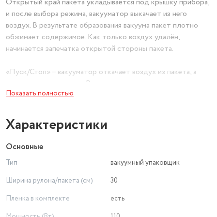
Открытый край пакета укладывается под крышку прибора,
и после выбора режима, вакууматор выкачает из него
воздух. В результате образования вакуума пакет плотно
обжимает содержимое. Как только воздух удалён,
начинается запечатка открытой стороны пакета.
«Пуск/Стоп» – вакууматор откачает воздух из пакета, а
затем запечатает его; «Режим» - для сухих или влажных
Показать полностью
продуктов; «Насос» - установка нормального или низкого
давления при откачке воздуха; «Пайка» – устройство
запаяет пакет без вакуумирования.
Характеристики
С помощью кнопки «Насос» – выберите режим «Турбо», с
Основные
низким давлением при вакуумировании. Оно подойдёт для
Тип
вакуумный упаковщик
бережной упаковки мягких, сминающихся продуктов,
которые могут повредиться при обычной откачке воздуха.
Ширина рулона/пакета (см)
30
Пленка в комплекте
есть
У вакууматора внутри находится фитинг для
подсоединения шланга, с помощью которого можно
Мощность (Вт)
110