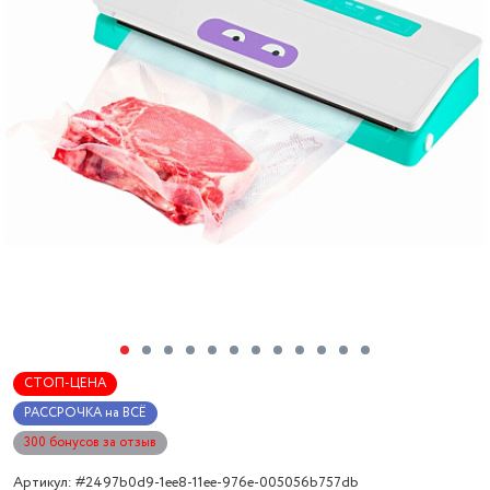
СТОП-ЦЕНА
РАССРОЧКА на ВСЁ
300 бонусов за отзыв
Артикул: #2497b0d9-1ee8-11ee-976e-005056b757db