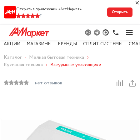
Открыть в приложении «АстМарке‪т‬»
Открыть
41
АКЦИИ
МАГАЗИНЫ
БРЕНДЫ
СПЛИТ-СИСТЕМЫ
СМА
Каталог
Мелкая бытовая техника
Кухонная техника
Вакуумные упаковщики
нет отзывов