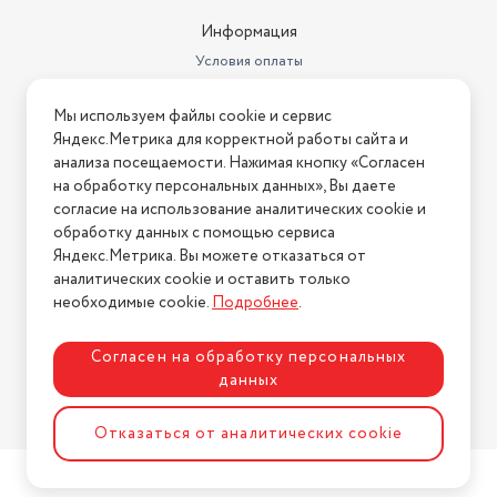
Информация
Условия оплаты
Условия доставки
Мы используем файлы cookie и сервис
Условия возврата
Яндекс.Метрика для корректной работы сайта и
Нашли ошибку на сайте?
Напишите нам
.
анализа посещаемости. Нажимая кнопку «Согласен
на обработку персональных данных», Вы даете
2026 © Интернет-магазин "АстМаркет". У нас есть всё!
согласие на использование аналитических cookie и
обработку данных с помощью сервиса
Яндекс.Метрика. Вы можете отказаться от
аналитических cookie и оставить только
Политика конфиденциальности
необходимые cookie.
Подробнее
.
Согласен на обработку персональных
данных
Разработка сайта
ASTDESIGN
Отказаться от аналитических cookie