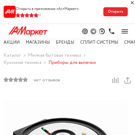
Открыть в приложении «АстМарке‪т‬»
Открыть
41
АКЦИИ
МАГАЗИНЫ
БРЕНДЫ
СПЛИТ-СИСТЕМЫ
СМА
Каталог
Мелкая бытовая техника
Кухонная техника
Приборы для выпечки
нет отзывов