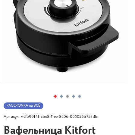
РАССРОЧКА на ВСЁ
Артикул: #efb9914f-cbe8-11ee-8206-005056b757db
Вафельница Kitfort