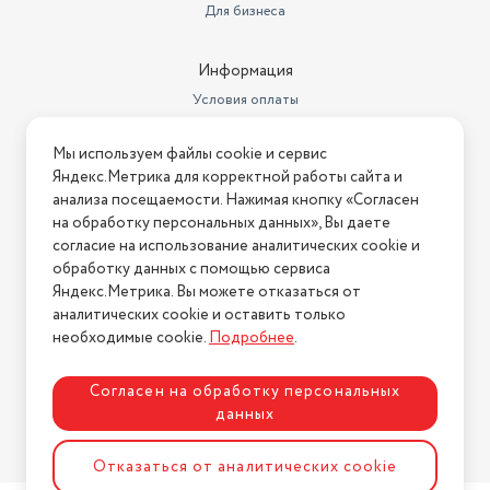
Для бизнеса
Информация
Условия оплаты
Условия доставки
Мы используем файлы cookie и сервис
Условия возврата
Яндекс.Метрика для корректной работы сайта и
Нашли ошибку на сайте?
Напишите нам
.
анализа посещаемости. Нажимая кнопку «Согласен
на обработку персональных данных», Вы даете
2026 © Интернет-магазин "АстМаркет". У нас есть всё!
согласие на использование аналитических cookie и
обработку данных с помощью сервиса
Яндекс.Метрика. Вы можете отказаться от
аналитических cookie и оставить только
Политика конфиденциальности
необходимые cookie.
Подробнее
.
Согласен на обработку персональных
данных
Разработка сайта
ASTDESIGN
Отказаться от аналитических cookie