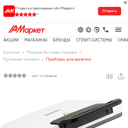
Открыть в приложении «АстМарке‪т‬»
Открыть
41
АКЦИИ
МАГАЗИНЫ
БРЕНДЫ
СПЛИТ-СИСТЕМЫ
СМА
Каталог
Мелкая бытовая техника
Кухонная техника
Приборы для выпечки
нет отзывов