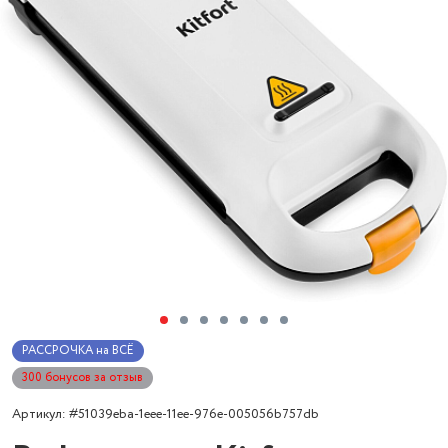
РАССРОЧКА на ВСЁ
300 бонусов за отзыв
Артикул: #51039eba-1eee-11ee-976e-005056b757db