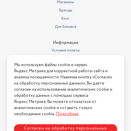
Магазины
Вес
1.5 кг
Бренды
Блог
Для бизнеса
Информация
Условия оплаты
Условия доставки
Мы используем файлы cookie и сервис
Условия возврата
Яндекс.Метрика для корректной работы сайта и
Нашли ошибку на сайте?
Напишите нам
.
анализа посещаемости. Нажимая кнопку «Согласен
на обработку персональных данных», Вы даете
2026 © Интернет-магазин "АстМаркет". У нас есть всё!
согласие на использование аналитических cookie и
обработку данных с помощью сервиса
Яндекс.Метрика. Вы можете отказаться от
аналитических cookie и оставить только
Политика конфиденциальности
необходимые cookie.
Подробнее
.
Согласен на обработку персональных