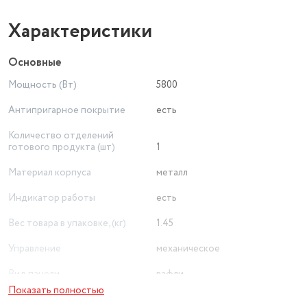
Характеристики
Основные
Мощность (Вт)
5800
Антипригарное покрытие
есть
Количество отделений
готового продукта (шт)
1
Материал корпуса
металл
Индикатор работы
есть
Вес товара в упаковке, (кг)
1.45
Управление
механическое
Вид панели
вафли
Показать полностью
Регулировка температуры
есть