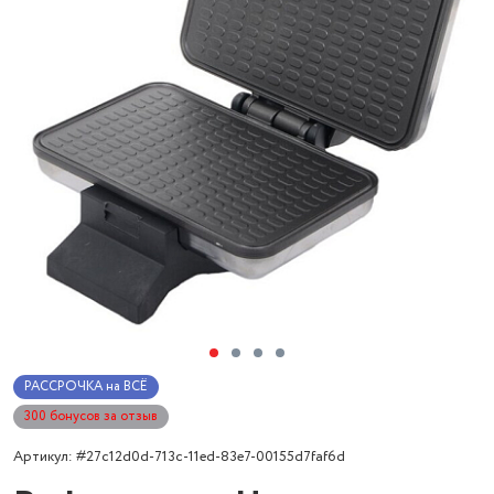
РАССРОЧКА на ВСЁ
300 бонусов за отзыв
Артикул: #27c12d0d-713c-11ed-83e7-00155d7faf6d