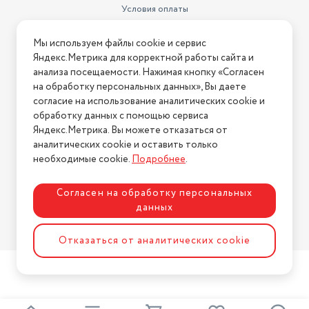
Условия оплаты
Габариты и вес
19.5x22x11.5 см, 1.50 кг
Условия доставки
Мы используем файлы cookie и сервис
Условия возврата
Яндекс.Метрика для корректной работы сайта и
Нашли ошибку на сайте?
Напишите нам
.
анализа посещаемости. Нажимая кнопку «Согласен
на обработку персональных данных», Вы даете
2026 © Интернет-магазин "АстМаркет". У нас есть всё!
согласие на использование аналитических cookie и
обработку данных с помощью сервиса
Яндекс.Метрика. Вы можете отказаться от
аналитических cookie и оставить только
Политика конфиденциальности
необходимые cookie.
Подробнее
.
Согласен на обработку персональных
данных
Разработка сайта
ASTDESIGN
Отказаться от аналитических cookie