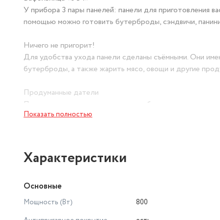
У прибора 3 пары панелей: панели для приготовления ва
помощью можно готовить бутерброды, сэндвичи, панини, 
Ничего не пригорит!
Для удобства ухода панели сделаны съёмными. Они имею
бутерброды, а также жарить мясо, овощи и другие прод
Продуманные датели
Прорезиненные ножки не дают прибору скользить по ст
Показать полностью
обеспечивает удобство хранения.
Простая и понятная индикация
Вафельница оснащена термостатом для поддержания тем
Характеристики
ручке удерживает крышку в закрытом состоянии, что де
Основные
На ваш выбор!
Вафельница «3 в 1» КТ-3610 выполнена в 3 ярких цветах
Мощность (Вт)
800