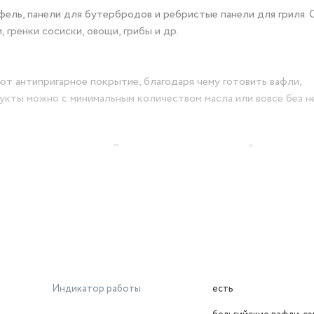
фель, панели для бутербродов и ребристые панели для гриля. 
гренки сосиски, овощи, грибы и др.
т антипригарное покрытие, благодаря чему готовить вафли,
укты можно с минимальным количеством масла или вовсе без не
олу во время готовки. Держатель шнура на нижней части корп
пературы панелей, а также индикаторами работы и нагрева. З
лает готовку, хранение и транспортировку более удобными.
. Выберете понравившийся и дополните интерьер вашей кухни!
Индикатор работы
есть