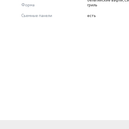
бельгийские вафли, сэ
Форма
гриль
Съемные панели
есть
й