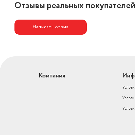
Отзывы реальных покупателе
Количество порций
1
Написать отзыв
Компания
Инф
Услови
Услови
Услови