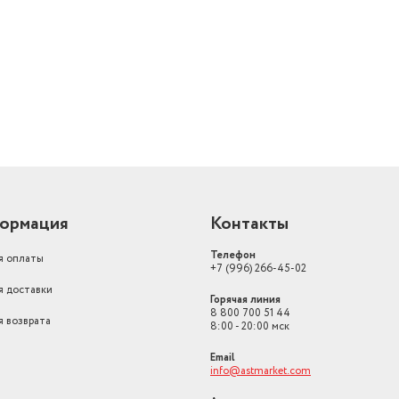
й
ормация
Контакты
Телефон
я оплаты
+7 (996) 266-45-02
я доставки
Горячая линия
8 800 700 51 44
я возврата
8:00 - 20:00 мск
Email
info@astmarket.com