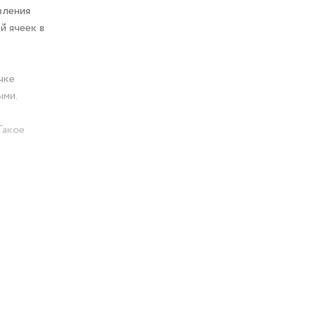
вления
й ячеек в
чке
ыми.
Такое
 каждый