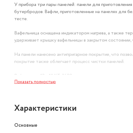
У прибора три пары панелей: панели для приготовления 
бутербродов. Вафли, приготовленные на панелях для бел
тесте.
Вафельница оснащена индикатором нагрева, а также те
удерживает крышку вафельницы в закрытом состоянии, 
На панели нанесено антипригарное покрытие, что позвол
покрытие также облегчает процесс чистки панелей.
Вафельница "3 в 1" КТ-3609 поможет приготовить завтр
Показать полностью
бутербродов вы сможете приготовить горячие и хрустя
день и ищите любимые!
Характеристики
Основные