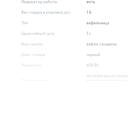
Индикатор работы
есть
Вес товара в упаковке, (кг)
1.6
Тип
вафельница
Гарантийный срок
1 г.
Вид панели
вафли, сэндвичи
Цвет товара
черный
Мощность
600 Вт
антипригарное покры
Особенности
возможность смены п
Длина
22.5 см
Вес
1.48 кг
Высота
8.5 см