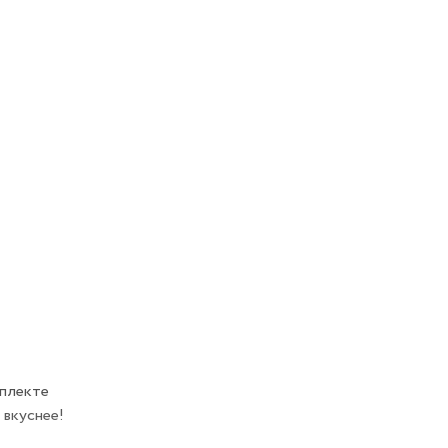
мплекте
 вкуснее!