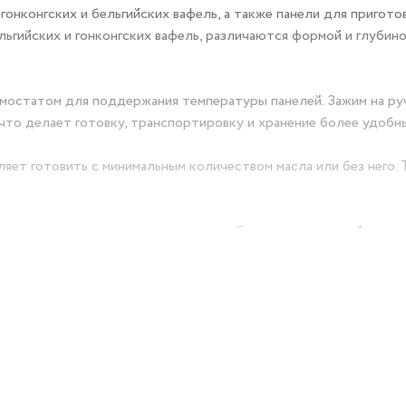
гонконгских и бельгийских вафель, а также панели для пригото
ьгийских и гонконгских вафель, различаются формой и глубино
рмостатом для поддержания температуры панелей. Зажим на ру
что делает готовку, транспортировку и хранение более удобн
яет готовить с минимальным количеством масла или без него. 
ак или перекус за считанные минуты. С помощью панелей для
щие сэндвичи с любыми начинками: пробуйте новые сочетания