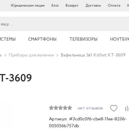
Юридическим лицам
Блог
Возврат
Доставка
Оплата
ИСТЕМЫ
СМАРТФОНЫ
ТЕЛЕВИЗОРЫ
НОУТБУ
а
Приборы для выпечки
Вафельница 3в1 Kitfort КТ-3609
КТ-3609
нет отзывов
Артикул: #3cd0c0f6-cbe8-11ee-8206-
005056b757db