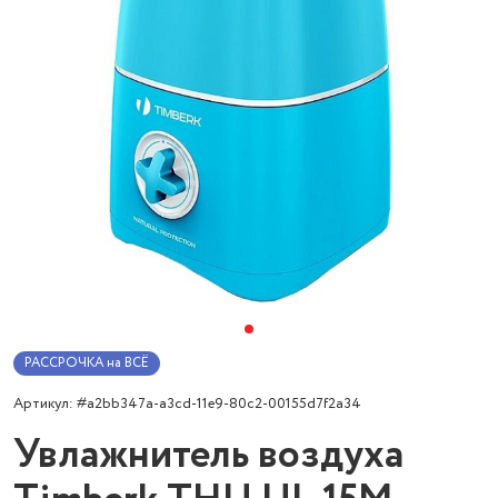
РАССРОЧКА на ВСЁ
Артикул: #a2bb347a-a3cd-11e9-80c2-00155d7f2a34
Увлажнитель воздуха