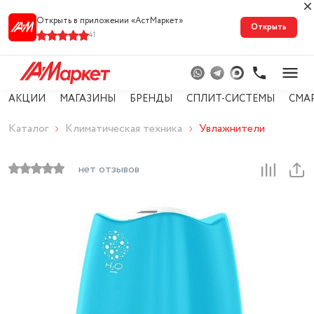
Открыть в приложении «АстМарке‪т‬»
Открыть
41
АКЦИИ
МАГАЗИНЫ
БРЕНДЫ
СПЛИТ-СИСТЕМЫ
СМА
Каталог
Климатическая техника
Увлажнители
нет отзывов