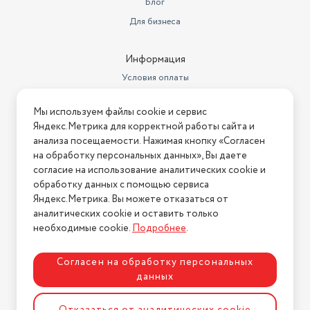
Блог
Габариты (ШхВхГ)
180x280x190 мм
Для бизнеса
Продолжительность работы
до 8 ч
Информация
Wi-Fi
нет
Условия оплаты
Вид
настольная
Условия доставки
Мы используем файлы cookie и сервис
Условия возврата
Обслуживаемая площадь до
25 кв.м
Яндекс.Метрика для корректной работы сайта и
Нашли ошибку на сайте?
Напишите нам
.
анализа посещаемости. Нажимая кнопку «Согласен
Bluetooth
нет
на обработку персональных данных», Вы даете
2026 © Интернет-магазин "АстМаркет". У нас есть всё!
Регулировка направления
согласие на использование аналитических cookie и
увлажнения
есть
обработку данных с помощью сервиса
Яндекс.Метрика. Вы можете отказаться от
аналитических cookie и оставить только
Политика конфиденциальности
необходимые cookie.
Подробнее
.
Согласен на обработку персональных
данных
Разработка сайта
ASTDESIGN
Отказаться от аналитических cookie