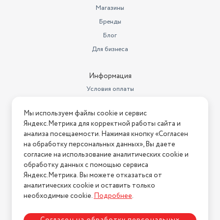
работы, регулировка скорости
Магазины
вентилятора/интенсивности
испарения, таймер,
Бренды
Особенности
увлажнитель, управлени
Блог
Источник питания
сеть
Для бизнеса
Экосистема Умного дома
Xiaomi Mi Home
Информация
Тип соединения устройств
беспроводное
Условия оплаты
Расход воды
260 мл/ч
Условия доставки
Мы используем файлы cookie и сервис
Управление со смартфона
Условия возврата
да
Яндекс.Метрика для корректной работы сайта и
Нашли ошибку на сайте?
Напишите нам
.
анализа посещаемости. Нажимая кнопку «Согласен
Работает в системе "умный
дом"
да
на обработку персональных данных», Вы даете
2026 © Интернет-магазин "АстМаркет". У нас есть всё!
согласие на использование аналитических cookie и
включения, влажности, низкого
обработку данных с помощью сервиса
уровня воды, Гигрометр,
Яндекс.Метрика. Вы можете отказаться от
Индикация
Датчик открытия\закрытия
аналитических cookie и оставить только
Политика конфиденциальности
необходимые cookie.
Подробнее
.
Размеры (ШхГхВ)
240х240х363 мм
Установка
напольная, настольная