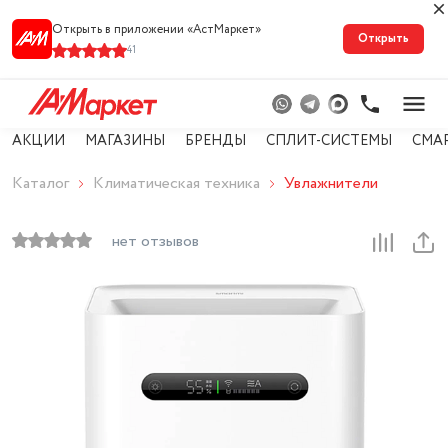
Открыть в приложении «АстМарке‪т‬»
Открыть
41
АКЦИИ
МАГАЗИНЫ
БРЕНДЫ
СПЛИТ-СИСТЕМЫ
СМА
Каталог
Климатическая техника
Увлажнители
нет отзывов