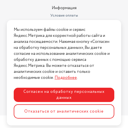
Информация
Условия оплаты
Условия доставки
Мы используем файлы cookie и сервис
Условия возврата
Яндекс.Метрика для корректной работы сайта и
Нашли ошибку на сайте?
Напишите нам
.
анализа посещаемости. Нажимая кнопку «Согласен
на обработку персональных данных», Вы даете
2026 © Интернет-магазин "АстМаркет". У нас есть всё!
согласие на использование аналитических cookie и
обработку данных с помощью сервиса
Яндекс.Метрика. Вы можете отказаться от
аналитических cookie и оставить только
Политика конфиденциальности
необходимые cookie.
Подробнее
.
Согласен на обработку персональных
данных
Разработка сайта
ASTDESIGN
Отказаться от аналитических cookie