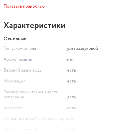
25 Вт
Показать полностью
Дополнительные функции
ионизация
Особенности
Характеристики
Количество скоростей/режимов работы
3
Основные
Управление
Тип увлажнителя
ультразвуковой
электронное
Ароматизация
нет
Верхний залив воды
есть
Ионизация
есть
Регулировка интенсивности
испарения
есть
Гигростат
есть
UV-лампа ( антибактериальная)
нет
Источник питания
сеть