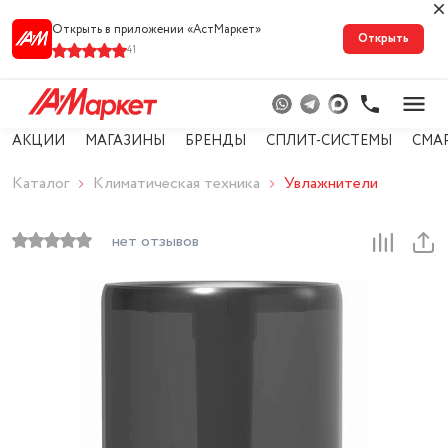
Открыть в приложении «АстМарке‪т‬»
Открыть
41
АКЦИИ
МАГАЗИНЫ
БРЕНДЫ
СПЛИТ-СИСТЕМЫ
СМА
Каталог
Климатическая техника
Увлажнители
нет отзывов