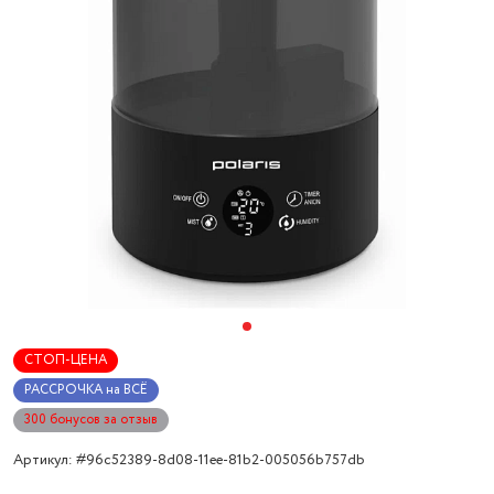
СТОП-ЦЕНА
РАССРОЧКА на ВСЁ
300 бонусов за отзыв
Артикул: #96c52389-8d08-11ee-81b2-005056b757db