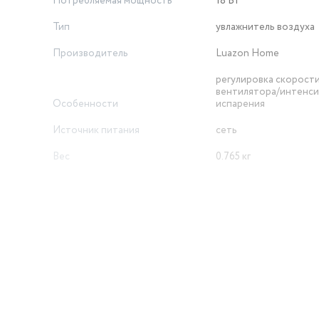
Потребляемая мощность
18 Вт
Тип
увлажнитель воздуха
Производитель
Luazon Home
регулировка скорост
вентилятора/интенс
Особенности
испарения
Источник питания
сеть
Вес
0.765 кг
Установка
настольная
й