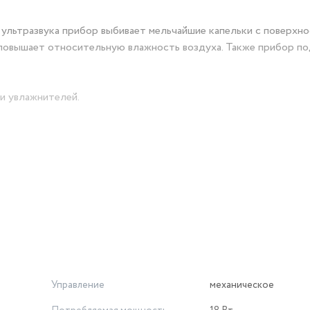
ультразвука прибор выбивает мельчайшие капельки с поверхно
и повышает относительную влажность воздуха. Также прибор п
и увлажнителей.
те интенсивность увлажнения всего одной ручкой.
 увлажнитель как ночник.
Управление
механическое