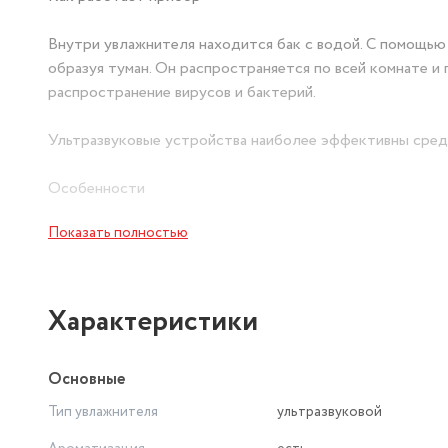
Внутри увлажнителя находится бак с водой. С помощью 
образуя туман. Он распространяется по всей комнате 
распространение вирусов и бактерий.
Ультразвуковые устройства наиболее эффективны сред
Особенности
Показать полностью
Автоматическое отключение при отсутствии воды.
Низкое потребление электроэнергии.
Бесшумная работа.
Простое управление: вы включаете прибор и регулируе
Характеристики
Подсветка корпуса при работе позволяет использовать
Основные
Тип увлажнителя
ультразвуковой