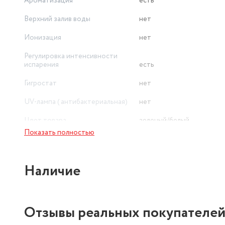
Ароматизация
есть
Верхний залив воды
нет
Ионизация
нет
Регулировка интенсивности
испарения
есть
Гигростат
нет
UV-лампа ( антибактериальная)
нет
Цвет товара
зеленый/белый
Показать полностью
Наличие
Отзывы реальных покупателе