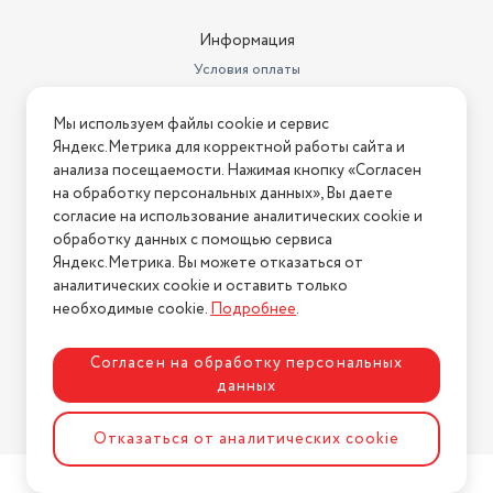
Информация
Условия оплаты
Условия доставки
Мы используем файлы cookie и сервис
Условия возврата
Яндекс.Метрика для корректной работы сайта и
Нашли ошибку на сайте?
Напишите нам
.
анализа посещаемости. Нажимая кнопку «Согласен
на обработку персональных данных», Вы даете
2026 © Интернет-магазин "АстМаркет". У нас есть всё!
согласие на использование аналитических cookie и
обработку данных с помощью сервиса
Яндекс.Метрика. Вы можете отказаться от
аналитических cookie и оставить только
Политика конфиденциальности
необходимые cookie.
Подробнее
.
Согласен на обработку персональных
данных
Разработка сайта
ASTDESIGN
Отказаться от аналитических cookie