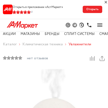
Открыть в приложении «АстМарке‪т‬»
Открыть
41
АКЦИИ
МАГАЗИНЫ
БРЕНДЫ
СПЛИТ-СИСТЕМЫ
СМА
Каталог
Климатическая техника
Увлажнители
нет отзывов