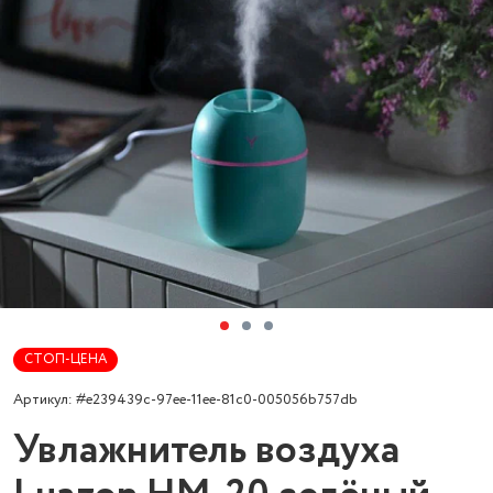
СТОП-ЦЕНА
Артикул: #e239439c-97ee-11ee-81c0-005056b757db
Увлажнитель воздуха