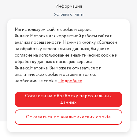
Информация
Условия оплаты
Условия доставки
Мы используем файлы cookie и сервис
Условия возврата
Яндекс.Метрика для корректной работы сайта и
Нашли ошибку на сайте?
Напишите нам
.
анализа посещаемости. Нажимая кнопку «Согласен
на обработку персональных данных», Вы даете
2026 © Интернет-магазин "АстМаркет". У нас есть всё!
согласие на использование аналитических cookie и
обработку данных с помощью сервиса
Яндекс.Метрика. Вы можете отказаться от
аналитических cookie и оставить только
Политика конфиденциальности
необходимые cookie.
Подробнее
.
Согласен на обработку персональных
данных
Разработка сайта
ASTDESIGN
Отказаться от аналитических cookie