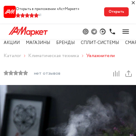
Открыть в приложении «АстМарке‪т‬»
Открыть
41
АКЦИИ
МАГАЗИНЫ
БРЕНДЫ
СПЛИТ-СИСТЕМЫ
СМА
Каталог
Климатическая техника
Увлажнители
нет отзывов