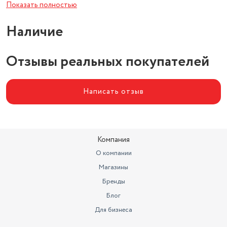
Показать полностью
Потребляемая мощность
1.5 Вт
Наличие
Тип
увлажнитель воздуха
Особенности
с подсветкой
Отзывы реальных покупателей
Написать отзыв
Компания
О компании
Магазины
Бренды
Блог
Для бизнеса