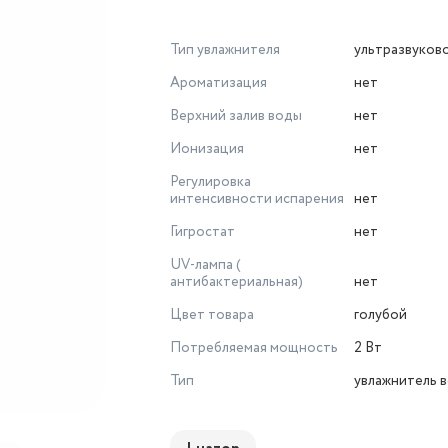
Тип увлажнителя
ультразвуков
Ароматизация
нет
Верхний залив воды
нет
Ионизация
нет
Регулировка
интенсивности испарения
нет
Гигростат
нет
UV-лампа (
антибактериальная)
нет
Цвет товара
голубой
Потребляемая мощность
2 Вт
Тип
увлажнитель 