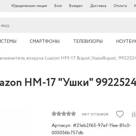
Юридическим лицам
Блог
Возврат
Доставка
Оплата
ИСТЕМЫ
СМАРТФОНЫ
ТЕЛЕВИЗОРЫ
НОУТБУ
влажнитель воздуха Luazon HM-17 &quot;Ушки&quot; 992252
azon HM-17 "Ушки" 992252
нет отзывов
Артикул: #21eb2f65-97ef-11ee-81c0-
005056b757db