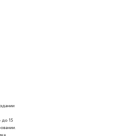
оздании
 до 15
овании.
ка.