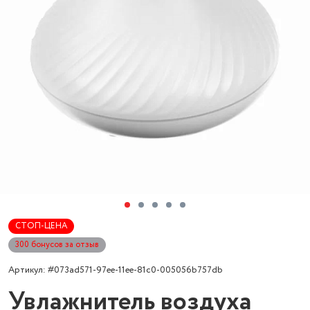
СТОП-ЦЕНА
300 бонусов за отзыв
Артикул: #073ad571-97ee-11ee-81c0-005056b757db
Увлажнитель воздуха