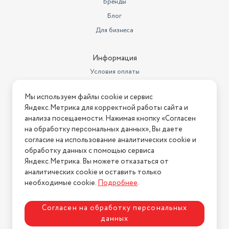
Бренды
Блог
Для бизнеса
Информация
Условия оплаты
Условия доставки
Мы используем файлы cookie и сервис
Условия возврата
Яндекс.Метрика для корректной работы сайта и
Нашли ошибку на сайте?
Напишите нам
.
анализа посещаемости. Нажимая кнопку «Согласен
на обработку персональных данных», Вы даете
2026 © Интернет-магазин "АстМаркет". У нас есть всё!
согласие на использование аналитических cookie и
обработку данных с помощью сервиса
Яндекс.Метрика. Вы можете отказаться от
аналитических cookie и оставить только
Политика конфиденциальности
необходимые cookie.
Подробнее
.
Согласен на обработку персональных
данных