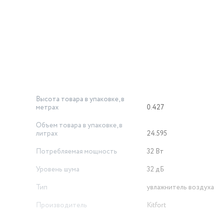
анить вместе с вентилятором.
я на максимальный уровень увлажнения, при повторном нажати
 нажатии включается слабая интенсивность тумана, при четвё
ять резервуар, сняв его с основания, или заливать воду в резе
Высота товара в упаковке, в
ая ручка для переноски. Это удобно при перемещении увлажн
метрах
0.427
тройства на дальние расстояния.
Объем товара в упаковке, в
литрах
24.595
Потребляемая мощность
32 Вт
ее
Уровень шума
32 дБ
Тип
увлажнитель воздуха
50-350 мл/ч
Производитель
Kitfort