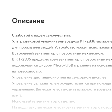
Описание
С заботой о вашем самочувствии:
Ультразвуковой увлажнитель воздуха KT-2836 увлажняе
для проживания людей. Устройство может использовать
Встроенный вентилятор с поворотным механизмом:
В КТ-2836 предусмотрен вентилятор с поворотным мех
подключается шнуром Micro-USB к разъёму на основани
на поверхностях.
Управление дистанционно или на сенсорном дисплее:
Управление увлажнителем осуществляется при помощи с
управлением. Вы можете установить влажность воздуха 45
или 3.
Используйте вентилятор отдельно:
На подставку вы можете устновить вентилятор с повор