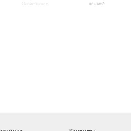
Особенности
дисплей
Источник питания
от USB
Вес
1.68 кг
Пульт ДУ
есть
Размеры (ШхГхВ)
220х220х310 мм
й