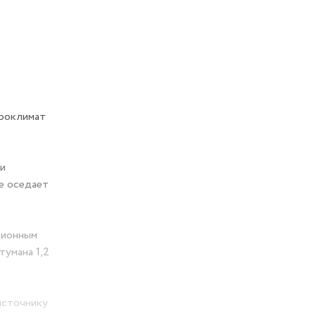
кроклимат
 и
е оседает
ционным
тумана 1,2
источнику