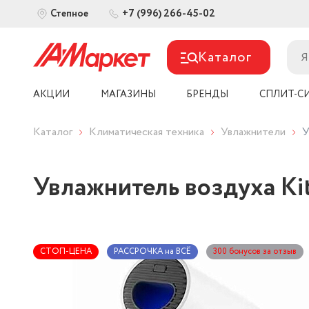
+7 (996) 266-45-02
Степное
Каталог
АКЦИИ
МАГАЗИНЫ
БРЕНДЫ
СПЛИТ-С
Каталог
Климатическая техника
Увлажнители
У
Увлажнитель воздуха Kit
СТОП-ЦЕНА
РАССРОЧКА на ВСЁ
300 бонусов за отзыв