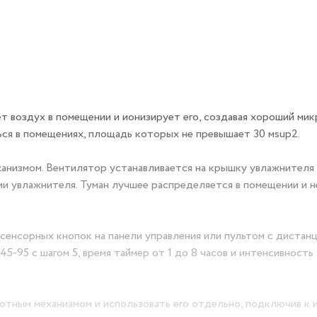
т воздух в помещении и ионизирует его, создавая хороший ми
ся в помещениях, площадь которых не превышает 30 мsup2.
анизмом. Вентилятор устанавливается на крышку увлажнителя
и увлажнителя. Туман лучшее распределяется в помещении и н
енсорных кнопок на панели управления или пультом с дистан
-95 с шагом 5, время таймер от 1 до 8 часов и интенсивность 
отным механизмом и использовать его отдельно, подключив к 